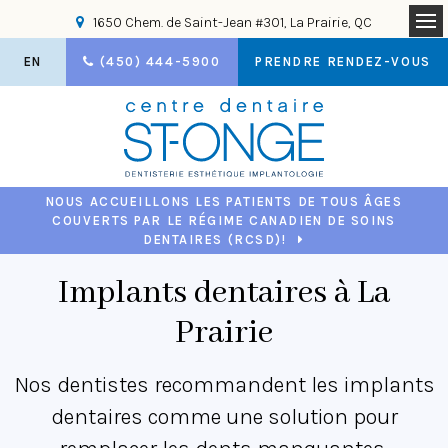
1650 Chem. de Saint-Jean #301
La Prairie
QC
Ou
EN
(450) 444-5900
PRENDRE RENDEZ-VOUS
NOUS ACCUEILLONS LES PATIENTS DE TOUS ÂGES
COUVERTS PAR LE RÉGIME CANADIEN DE SOINS
DENTAIRES (RCSD)!
Implants dentaires à La
Prairie
Nos dentistes recommandent les implants
dentaires comme une solution pour